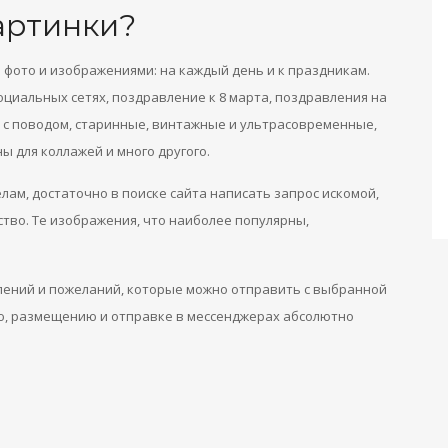
артинки?
 фото и изображениями: на каждый день и к праздникам.
оциальных сетях, поздравление к 8 марта, поздравления на
и с поводом, старинные, винтажные и ультрасовременные,
ы для коллажей и много другого.
лам, достаточно в поиске сайта написать запрос искомой,
ство. Те изображения, что наиболее популярны,
лений и пожеланий, которые можно отправить с выбранной
ю, размещению и отправке в мессенджерах абсолютно