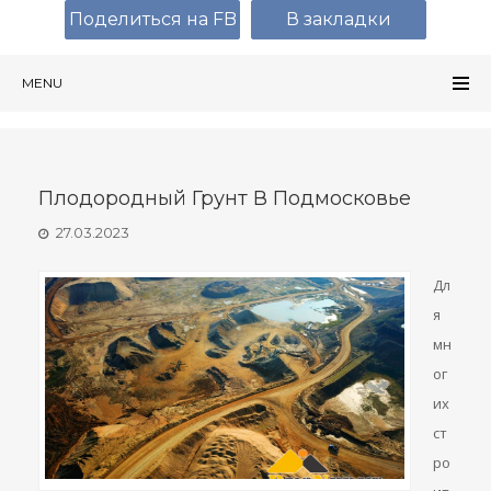
Поделиться на FB
В закладки
MENU
Плодородный Грунт В Подмосковье
27.03.2023
Дл
я
мн
ог
их
ст
ро