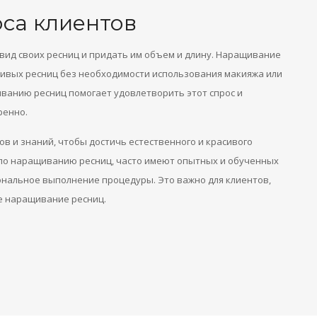
са клиентов
ид своих ресниц и придать им объем и длину. Наращивание
сивых ресниц без необходимости использования макияжа или
иванию ресниц помогает удовлетворить этот спрос и
ренно.
 и знаний, чтобы достичь естественного и красивого
 по наращиванию ресниц, часто имеют опытных и обученных
ональное выполнение процедуры. Это важно для клиентов,
е наращивание ресниц.