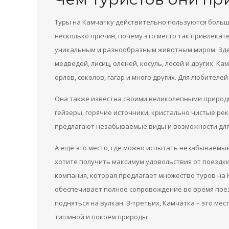
Туры на Камчатку действительно пользуются большо
несколько причин, почему это место так привлекат
уникальным и разнообразным животным миром. Зде
медведей, лисиц, оленей, косуль, лосей и других. К
орлов, соколов, гагар и много других. Для любител
Она также известна своими великолепными природн
гейзеры, горячие источники, кристально чистые рек
предлагают незабываемые виды и возможности для
А еще это место, где можно испытать незабываемые
хотите получить максимум удовольствия от поездки
компания, которая предлагает множество туров на 
обеспечивает полное сопровождение во время поез
подняться на вулкан. В-третьих, Камчатка – это мес
тишиной и покоем природы.