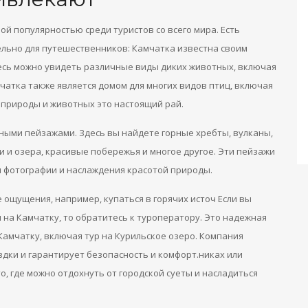
й популярностью среди туристов со всего мира. Есть
ельно для путешественников: Камчатка известна своим
сь можно увидеть различные виды диких животных, включая
амчатка также является домом для многих видов птиц, включая
ей природы и животных это настоящий рай.
ыми пейзажами. Здесь вы найдете горные хребты, вулканы,
и и озера, красивые побережья и многое другое. Эти пейзажи
 фотографии и наслаждения красотой природы.
 ощущения, например, купаться в горячих источ Если вы
 на Камчатку, то обратитесь к туроператору. Это надежная
Камчатку, включая тур на Курильское озеро. Компания
дки и гарантирует безопасность и комфорт.никах или
то, где можно отдохнуть от городской суеты и насладиться