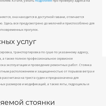
облем. Кстати, узнать
подробнее
про проверку адреса на
няется, она находится в доступной гавани, отличается
. Здесь все предусмотрено до мелочей и приспособлено для
атковременных прогулок.
ных услуг
ксировка, транспортировка по суше по указанному адресу,
а, а также полное профессиональное сервисное
рока эксплуатации и проведение ремонтных работ. Стоянка
уютным расположением и защищенностью от порывов ветра и
а рассчитана на триста суден и предназначена для
зных размеров и модификаций, а также яхты, гидроциклы и
яемой стоянки