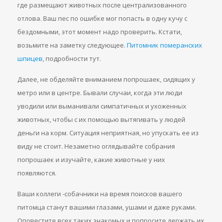
где размещают животных после централизованного
отлова. Ваш пес по ошибке мог попасть в одну кучу с
бездомными, этот момент надо проверить. Кстати,
возьмите на заметку следующее.
Питомник померанских
шпицев
, подробности тут.
Далее, не обделяйте вниманием попрошаек, сидящих у
метро или в центре. Бывали случаи, когда эти люди
уводили или выманивали симпатичных и ухоженных
животных, чтобы с их помощью вытягивать у людей
деньги на корм. Ситуация неприятная, но упускать ее из
виду не стоит. Незаметно оглядывайте собрания
попрошаек и изучайте, какие животные у них
появляются.
Ваши коллеги -собачники на время поисков вашего
питомца станут вашими глазами, ушами и даже руками.
Оповестите всех таких знакомых и попросите держать их