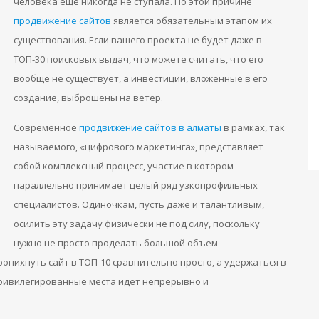
человека еще никогда не ступала. По этой причине
продвижение сайтов
является обязательным этапом их
существования. Если вашего проекта не будет даже в
ТОП-30 поисковых выдач, что можете считать, что его
вообще не существует, а инвестиции, вложенные в его
создание, выброшены на ветер.
Современное
продвижение сайтов в алматы
в рамках, так
называемого, «цифрового маркетинга», представляет
собой комплексный процесс, участие в котором
параллельно принимает целый ряд узкопрофильных
специалистов. Одиночкам, пусть даже и талантливым,
осилить эту задачу физически не под силу, поскольку
нужно не просто проделать большой объем
опихнуть сайт в ТОП-10 сравнительно просто, а удержаться в
 привилегированные места идет непрерывно и