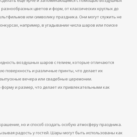
 сделать еще ярче и запоминающимся с помощью воздушных
 разнообразных цветов и форм, от классических круглых до
ьтфильмов или символику праздника. Они могут служить не
конкурсах, например, в угадывании числа шаров или поиске
идность воздушных шаров с гелием, которые отличаются
вую поверхность и различные принты, что делает их
, выпускные вечера или свадебные церемонии.
форму и размер, что делает их привлекательными как
крашение, но и способ создать особую атмосферу праздника.
ызывая радость у гостей. Шары могут быть использованы как