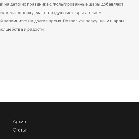
ений на детских праздниках. Фольгированные шары добавляют
ты использования делают воздушные шары с гелием
й запомнится на долгое время. Позвольте воздушным шарам
волшебства и радости!
Архив
Статьи