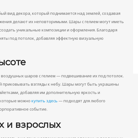
ый вид декора, который поднимается над землей, создавая
ижения делают их неповторимыми. Шары с гелием могут иметь
 создать уникальные композиции и оформления. Благодаря
няты под потолок, добавляя эффектную визуальную
ысоте
 воздушных шаров с гелием — подвешивание их под потолок.
ей приковывать взгляды к небу. Шары могут быть украшены
айетками, добавляя им дополнительную яркость и
 которые можно
купить здесь
— подходят для любого
корпоративное событие.
 и взрослых