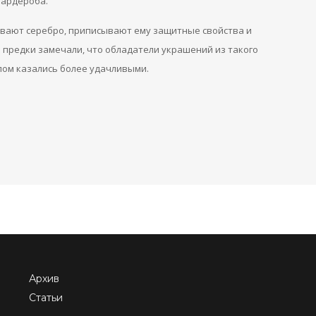
гардероба.
нивают серебро, приписывают ему защитные свойства и
 предки замечали, что обладатели украшений из такого
лом казались более удачливыми.
Архив
Статьи