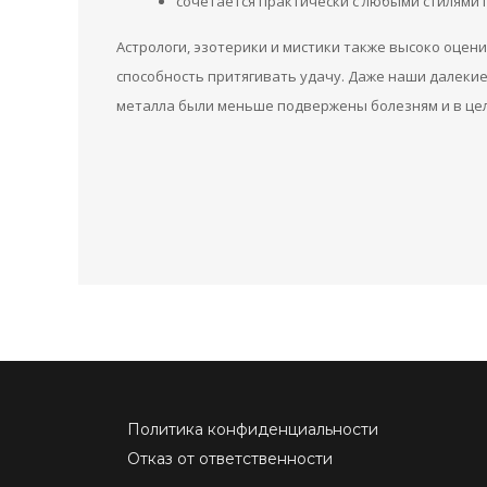
сочетается практически с любыми стилями 
Астрологи, эзотерики и мистики также высоко оце
способность притягивать удачу. Даже наши далекие
металла были меньше подвержены болезням и в це
Политика конфиденциальности
Отказ от ответственности