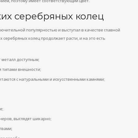
нием, поэтому имеет соответствующий цвет.
их серебряных колец
лючительной популярностью и выступал в качестве главной
х серебряных колец продолжает расти, и на это есть
 металл доступным;
и типами внешности;
етаются с натуральными и искусственными камнями;
е;
неров, выглядят шикарно;
твами;