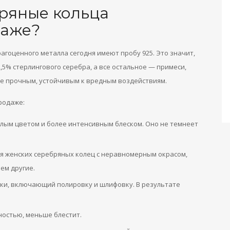
ряные кольца
даже?
гоценного металла сегодня имеют пробу 925. Это значит,
2,5% стерлингового серебра, а все остальное — примеси,
ее прочным, устойчивым к вредным воздействиям.
родаже:
ым цветом и более интенсивным блеском. Оно не темнеет
ия женских серебряных колец с неравномерным окрасом,
ем другие.
тки, включающий полировку и шлифовку. В результате
ностью, меньше блестит.