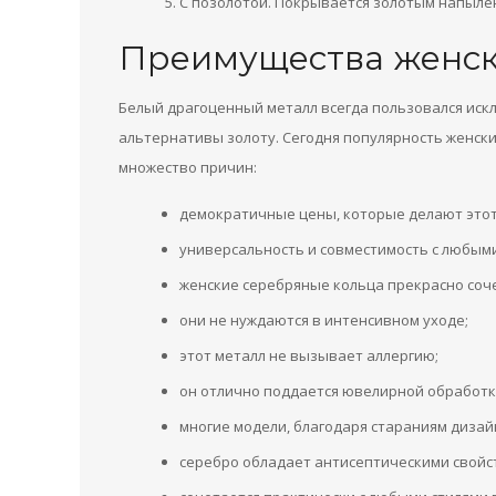
С позолотой. Покрывается золотым напыле
Преимущества женск
Белый драгоценный металл всегда пользовался иск
альтернативы золоту. Сегодня популярность женски
множество причин:
демократичные цены, которые делают этот
универсальность и совместимость с любым
женские серебряные кольца прекрасно соч
они не нуждаются в интенсивном уходе;
этот металл не вызывает аллергию;
он отлично поддается ювелирной обработк
многие модели, благодаря стараниям дизай
серебро обладает антисептическими свойс