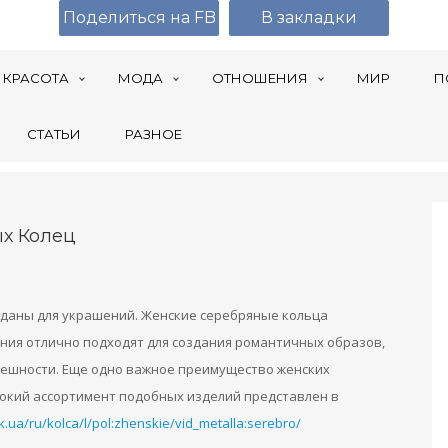
Поделиться на FB
В закладки
КРАСОТА
МОДА
ОТНОШЕНИЯ
МИР
П
СТАТЬИ
РАЗНОЕ
х Колец
зданы для украшений. Женские серебряные кольца
ения отлично подходят для создания романтичных образов,
нешности. Еще одно важное преимущество женских
окий ассортимент подобных изделий представлен в
k.ua/ru/kolca/l/pol:zhenskie/vid_metalla:serebro/