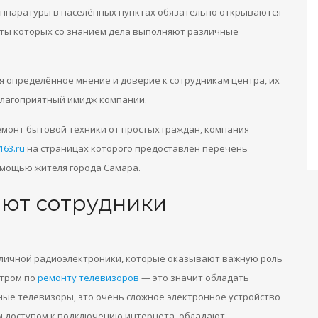
ппаратуры в населённых пунктах обязательно открываются
ты которых со знанием дела выполняют различные
 определённое мнение и доверие к сотрудникам центра, их
благоприятный имидж компании.
емонт бытовой техники от простых граждан, компания
163.ru
на страницах которого предоставлен перечень
омощью жителя города Самара.
ают сотрудники
зличной радиоэлектроники, которые оказывают важную роль
нтром по
ремонту телевизоров
— это значит обладать
ые телевизоры, это очень сложное электронное устройство
м доступом к подключению интернета, обладают