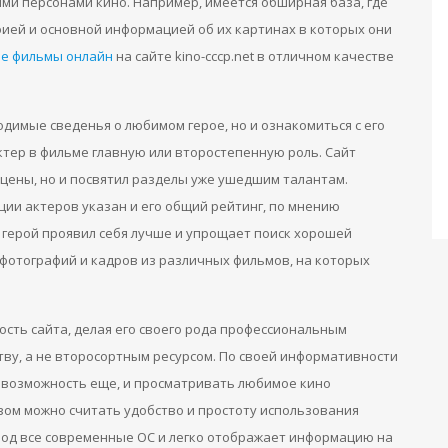
ми персонами кино. Например, имеется обширная база, где
фией и основной информацией об их картинах в которых они
ие фильмы онлайн
на сайте kino-cccp.net в отличном качестве
димые сведенья о любимом герое, но и ознакомиться с его
ктер в фильме главную или второстепенную роль. Сайт
цены, но и посвятил разделы уже ушедшим талантам.
ии актеров указан и его общий рейтинг, по мнению
е герой проявил себя лучше и упрощает поиск хорошей
фотографий и кадров из различных фильмов, на которых
ть сайта, делая его своего рода профессиональным
ву, а не второсортным ресурсом. По своей информативности
ь возможность еще, и просматривать любимое кино
ом можно считать удобство и простоту использования
 под все современные ОС и легко отображает информацию на