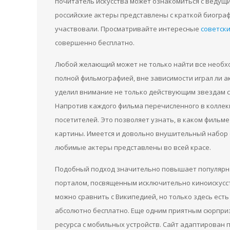
почитатель искусства может ознакомиться с ведущи
российские актеры представлены с краткой биогра
участвовали. Просматривайте интересные
советск
совершенно бесплатно.
Любой желающий может не только найти все необхо
полной фильмографией, вне зависимости играл ли а
уделил внимание не только действующим звездам с
Напротив каждого фильма перечисленного в коллекц
посетителей. Это позволяет узнать, в каком фильм
картины. Имеется и довольно внушительный набор 
любимые актеры представлены во всей красе.
Подобный подход значительно повышает популярнос
порталом, посвященным исключительно киноискусст
можно сравнить с Википедией, но только здесь ест
абсолютно бесплатно. Еще одним приятным сюрприз
ресурса с мобильных устройств. Сайт адаптирован