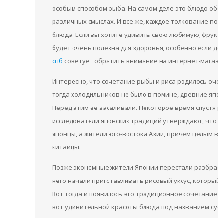
особым способом рыба. На самом деле это блюдо об
различных смыслах. И все же, каждое толкование п
блюда. Если вы хотите удивить свою любимую, фрукт
будет очень полезна для здоровья, особенно если д
спб
советует обратить внимание на интернет-мага
Интересно, что сочетание рыбы и риса родилось оч
тогда холодильников не было в помине, древние я
Перед этим ее засаливали. Некоторое время спустя
исследователи японских традиций утверждают, что
японцы, а жители юго-востока Азии, причем целым в
китайцы.
Позже экономные жители Японии перестали разбра
него начали приготавливать рисовый уксус, которы
Вот тогда и появилось это традиционное сочетание 
вот удивительной красоты блюда под названием сус