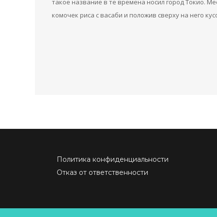
такое название в те времена носил город Токио. М
комочек риса с васаби и положив сверху на него кус
Политика конфиденциальности
Отказ от ответственности