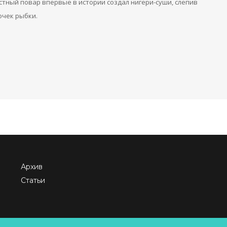
естный повар впервые в истории создал нигери-суши, слепив
очек рыбки.
Архив
Статьи