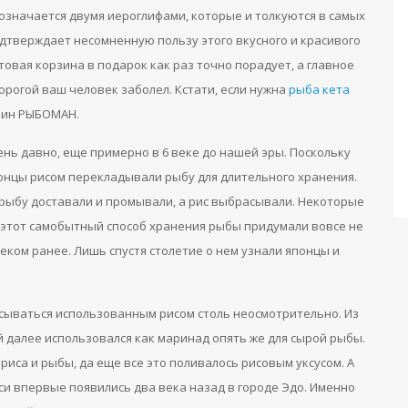
означается двумя иероглифами, которые и толкуются в самых
одтверждает несомненную пользу этого вкусного и красивого
овая корзина в подарок как раз точно порадует, а главное
орогой ваш человек заболел. Кстати, если нужна
рыба кета
зин РЫБОМАН.
ень давно, еще примерно в 6 веке до нашей эры. Поскольку
понцы рисом перекладывали рыбу для длительного хранения.
 рыбу доставали и промывали, а рис выбрасывали. Некоторые
 этот самобытный способ хранения рыбы придумали вовсе не
еком ранее. Лишь спустя столетие о нем узнали японцы и
сываться использованным рисом столь неосмотрительно. Из
й далее использовался как маринад опять же для сырой рыбы.
риса и рыбы, да еще все это поливалось рисовым уксусом. А
и впервые появились два века назад в городе Эдо. Именно