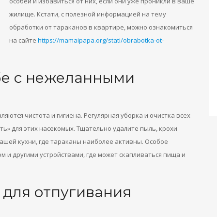
особей и избавиться от них, если они уже проникли в ваше
жилище. Кстати, с полезной информацией на тему
обработки от тараканов в квартире, можно ознакомиться
на сайте
https://mamaipapa.org/stati/obrabotka-ot-
бе с нежеланными
ются чистота и гигиена. Регулярная уборка и очистка всех
ь» для этих насекомых. Тщательно удалите пыль, крохи
ашей кухни, где тараканы наиболее активны. Особое
м и другими устройствами, где может скапливаться пища и
 для отпугивания