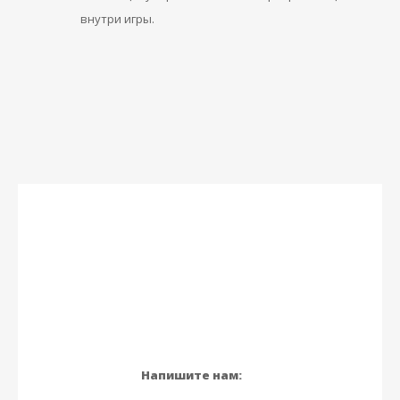
внутри игры.
Напишите нам: