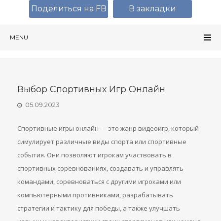
Поделиться на FB
В закладки
MENU
Выбор Спортивных Игр Онлайн
05.09.2023
Спортивные игры онлайн — это жанр видеоигр, который
симулирует различные виды спорта или спортивные
события. Они позволяют игрокам участвовать в
спортивных соревнованиях, создавать и управлять
командами, соревноваться с другими игроками или
компьютерными противниками, разрабатывать
стратегии и тактику для победы, а также улучшать