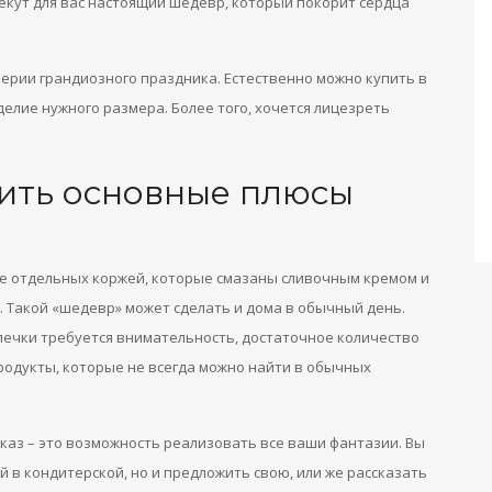
екут для вас настоящий шедевр, который покорит сердца
верии грандиозного праздника. Естественно можно купить в
делие нужного размера. Более того, хочется лицезреть
ить основные плюсы
иде отдельных коржей, которые смазаны сливочным кремом и
 Такой «шедевр» может сделать и дома в обычный день.
печки требуется внимательность, достаточное количество
одукты, которые не всегда можно найти в обычных
каз – это возможность реализовать все ваши фантазии. Вы
 в кондитерской, но и предложить свою, или же рассказать