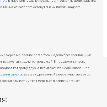
анске
в мире виртуальной реальности. Удивить своих близких
атления от которого останутся в их памяти надолго.
мир через мгновение после того, надеваются специальные
т и, кажется, находится под рукой. В предложении есть
лагодаря которому друзья испытают это необыкновенное
ждения саранск
вместе с друзьями. Разовое участие в этом
родолжительность может меняться в зависимости от
я: