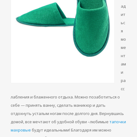
ад
ит
ьс
я
мо
ме
нт
ам
и
ра
сс
лабления и блаженного отдыха. Можно позаботиться о
себе — принять ванну, сделать маникюр и дать
отдохнуть усталым ногам после долгого дня. Вернувшись
домой, все мечтают об удобной обуви –любимые
тапочки
махровые
будут идеальными! Благодаря им можно